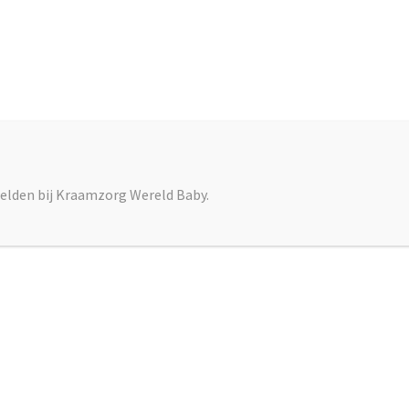
/
admin
y, waar ik een volledige kraamweek heb gedraaid, kreeg ik deze mo
iefotograaf in Amsterdam.
elden bij Kraamzorg Wereld Baby.
Almere
Amsterd