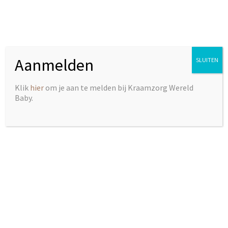
Extra voordeel voor onze cliënten
Aanmelden
SLUITEN
Alle cliënten van Kraamzorg Wereld Baby kunnen kosteloos
gebruikmaken van de begeleiding van onze
borstvoedingscoaches. Zo ben je verzekerd van persoonlijke
Klik
hier
om je aan te melden bij Kraamzorg Wereld
aandacht en de juiste ondersteuning tijdens deze bijzondere
Baby.
periode.
Samen zorgen wij ervoor dat jij en je baby een ontspannen en
liefdevolle start maken.
0638680201
info@kraamzorg-wereldbaby.nl