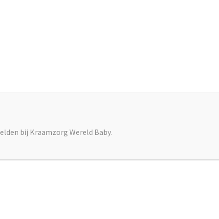
 ik Alhamdulilah in goede handen
baby. Haar steun en luisterende
te verwerken!
 ondanks al
Toon meer
ter na een fijne onvergetelijke
elden bij Kraamzorg Wereld Baby.
e mij heeft verzorgd en nieuw dingen
ooie momenten gehad, leuke